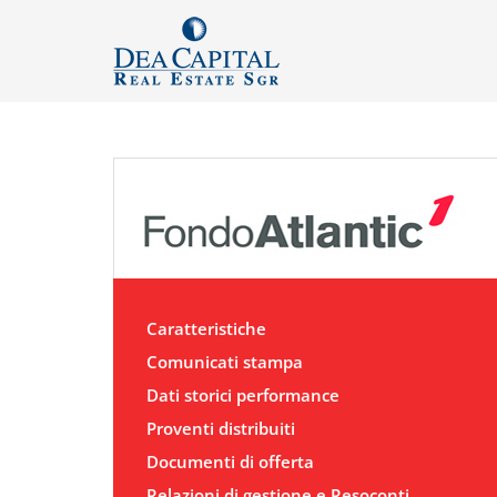
Caratteristiche
Comunicati stampa
Dati storici performance
Proventi distribuiti
Documenti di offerta
Relazioni di gestione e Resoconti