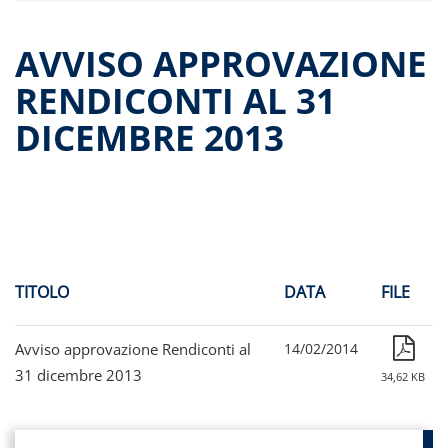
Dati storici performance
Proventi distribuiti
AVVISO APPROVAZIONE
Documenti di offerta
RENDICONTI AL 31
Relazioni di gestione e Resoconti intermedi
DICEMBRE 2013
Governance
Assemblee
Proroga del fondo
Contatti
Tutti i documenti
TITOLO
DATA
FILE
Avviso approvazione Rendiconti al
14/02/2014
31 dicembre 2013
34,62 KB