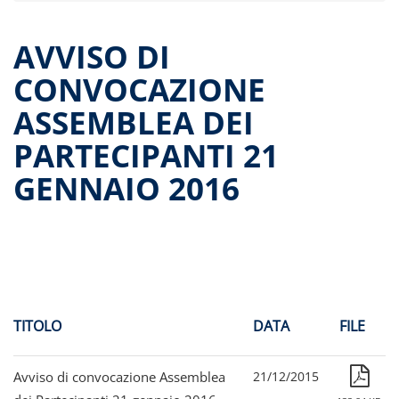
Dati storici performance
Proventi distribuiti
AVVISO DI
Documenti di offerta
CONVOCAZIONE
Relazioni di gestione e Resoconti intermedi
ASSEMBLEA DEI
Governance
Assemblee
PARTECIPANTI 21
Proroga del fondo
GENNAIO 2016
Contatti
Tutti i documenti
TITOLO
DATA
FILE
Avviso di convocazione Assemblea
21/12/2015