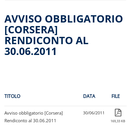
Dati storici performance
Proventi distribuiti
AVVISO OBBLIGATORIO
Documenti di offerta
[CORSERA]
Relazioni di gestione e Resoconti intermedi
RENDICONTO AL
Governance
Assemblee
30.06.2011
Proroga del fondo
Contatti
Tutti i documenti
TITOLO
DATA
FILE
Avviso obbligatorio [Corsera]
30/06/2011
Rendiconto al 30.06.2011
169,33 KB