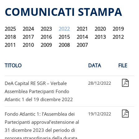
Calendario eventi
COMUNICATI STAMPA
Dati storici performance
Proventi distribuiti
2025
2024
2023
2022
2021
2020
2019
Documenti di offerta
2018
2017
2016
2015
2014
2013
2012
Relazioni di gestione e Resoconti intermedi
2011
2010
2009
2008
2007
Governance
Assemblee
TITOLO
DATA
FILE
Proroga del fondo
Contatti
DeA Capital RE SGR – Verbale
28/12/2022
Tutti i documenti
Assemblea Partecipanti Fondo
Atlantic 1 del 19 dicembre 2022
Fondo Atlantic 1: l’Assemblea dei
19/12/2022
Partecipanti approval’estensione al
31 dicembre 2023 del periodo di
proroga straordinaria della durata