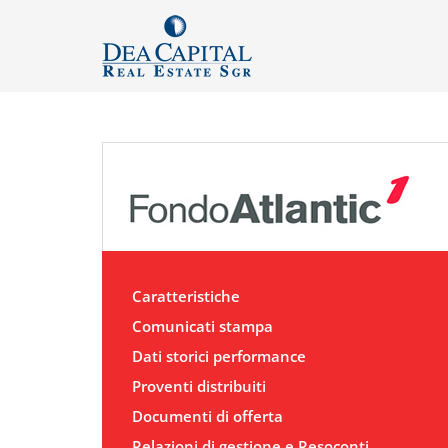
Caratteristiche
Comunicati stampa
Dati storici performance
Proventi distribuiti
Documenti di offerta
Relazioni di gestione e Resoconti