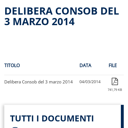
Dati storici performance
DELIBERA CONSOB DEL
Proventi distribuiti
3 MARZO 2014
Documenti di offerta
Relazioni di gestione e Resoconti intermedi
Governance
Assemblee
Proroga del fondo
Contatti
TITOLO
DATA
FILE
Tutti i documenti
Delibera Consob del 3 marzo 2014
04/03/2014
741,79 KB
TUTTI I DOCUMENTI