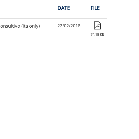
DATE
FILE
nsultivo (ita only)
22/02/2018
74.18 KB