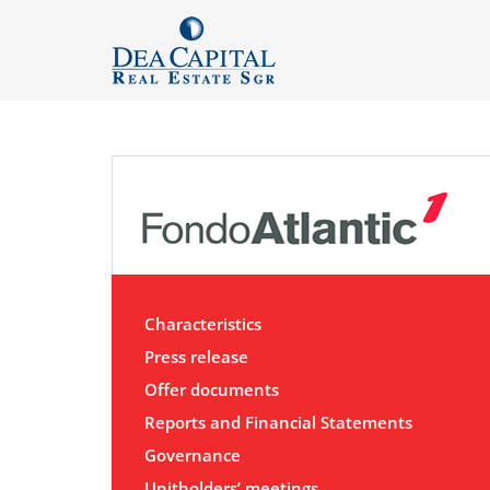
Characteristics
Press release
Offer documents
Reports and Financial Statements
Governance
Unitholders’ meetings