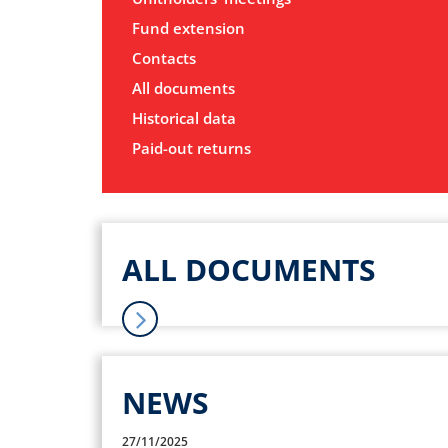
Fund extension
Contacts
All documents
Historical data
Paid-out returns
ALL DOCUMENTS
NEWS
27/11/2025