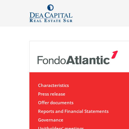
Characteristics
Press release
Offer documents
Reports and Financial Statements
Governance
Unitholders’ meetings