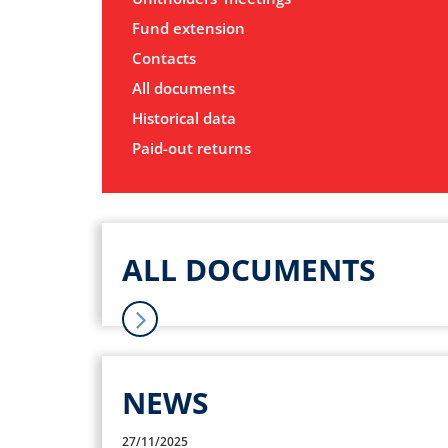
Fund extension
Contacts
All documents
Historical data
Paid-out returns
ALL DOCUMENTS
NEWS
27/11/2025