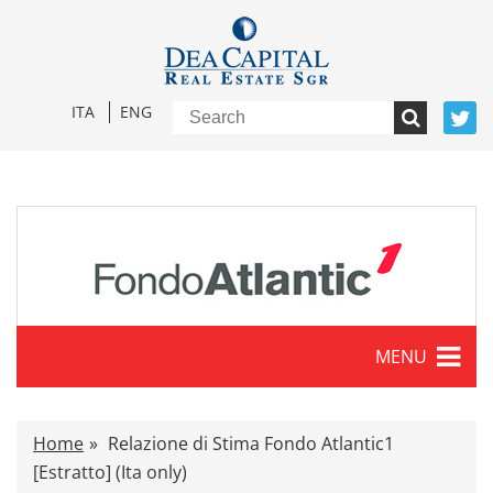
ITA
ENG
MENU
Characteristics
Home
Relazione di Stima Fondo Atlantic1
Press release
[Estratto] (Ita only)