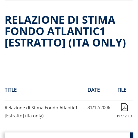
Offer documents
Reports and Financial Statements
RELAZIONE DI STIMA
Governance
FONDO ATLANTIC1
Unitholders’ meetings
[ESTRATTO] (ITA ONLY)
Fund extension
Contacts
All documents
Historical data
Paid-out returns
TITLE
DATE
FILE
Relazione di Stima Fondo Atlantic1
31/12/2006
[Estratto] (Ita only)
197.12 KB