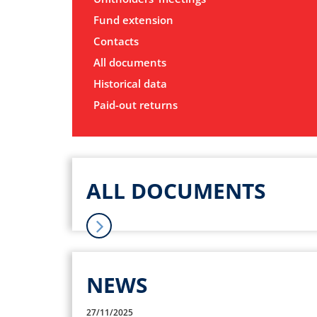
Fund extension
Contacts
All documents
Historical data
Paid-out returns
ALL DOCUMENTS
NEWS
27/11/2025