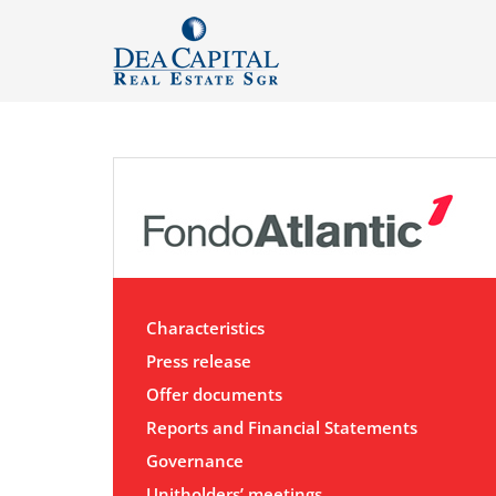
Characteristics
Press release
Offer documents
Reports and Financial Statements
Governance
Unitholders’ meetings