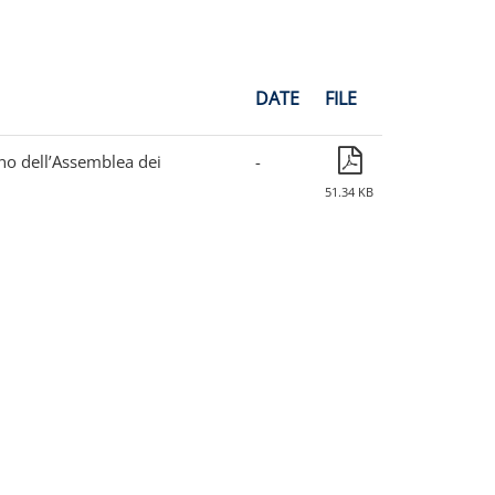
DATE
FILE
orno dell’Assemblea dei
-
51.34 KB