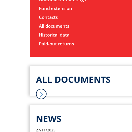
Fund extension
Contacts
All documents
Historical data
Paid-out returns
ALL DOCUMENTS
NEWS
27/11/2025