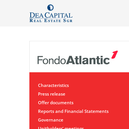
Characteristics
Press release
Offer documents
Reports and Financial Statements
Governance
Unitholders’ meetings