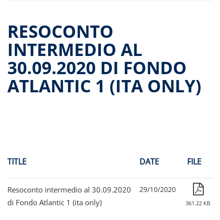
Offer documents
Reports and Financial Statements
RESOCONTO
Governance
INTERMEDIO AL
Unitholders’ meetings
30.09.2020 DI FONDO
Fund extension
Contacts
ATLANTIC 1 (ITA ONLY)
All documents
Historical data
Paid-out returns
TITLE
DATE
FILE
Resoconto intermedio al 30.09.2020
29/10/2020
di Fondo Atlantic 1 (ita only)
361.22 KB