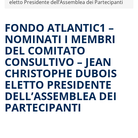
eletto Presidente dell’Assemblea dei Partecipanti
Dati storici performance
Proventi distribuiti
Documenti di offerta
FONDO ATLANTIC1 –
Relazioni di gestione e Resoconti intermedi
NOMINATI I MEMBRI
Governance
DEL COMITATO
Assemblee
CONSULTIVO – JEAN
Proroga del fondo
Contatti
CHRISTOPHE DUBOIS
Tutti i documenti
ELETTO PRESIDENTE
DELL’ASSEMBLEA DEI
PARTECIPANTI