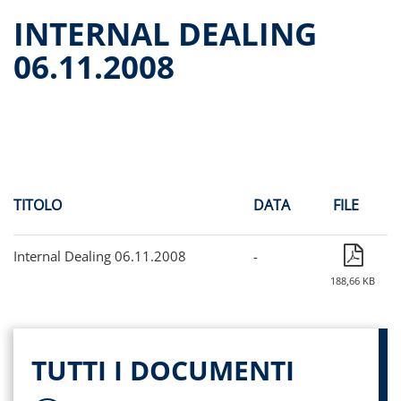
Dati storici performance
INTERNAL DEALING
Proventi distribuiti
06.11.2008
Documenti di offerta
Relazioni di gestione e Resoconti intermedi
Governance
Assemblee
Proroga del fondo
Contatti
TITOLO
DATA
FILE
Tutti i documenti
Internal Dealing 06.11.2008
-
188,66 KB
TUTTI I DOCUMENTI