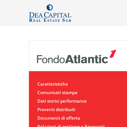
Caratteristiche
Comunicati stampa
Dati storici performance
Proventi distribuiti
Documenti di offerta
Relazioni di gestione e Resoconti