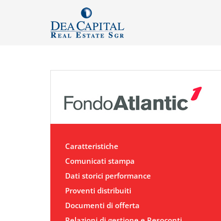
Caratteristiche
Comunicati stampa
Dati storici performance
Proventi distribuiti
Documenti di offerta
Relazioni di gestione e Resoconti