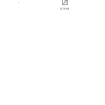
-
8,18 KB