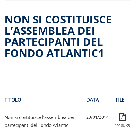
Dati storici performance
Proventi distribuiti
NON SI COSTITUISCE
Documenti di offerta
L’ASSEMBLEA DEI
Relazioni di gestione e Resoconti intermedi
PARTECIPANTI DEL
Governance
Assemblee
FONDO ATLANTIC1
Proroga del fondo
Contatti
Tutti i documenti
TITOLO
DATA
FILE
Non si costituisce l’assemblea dei
29/01/2014
partecipanti del Fondo Atlantic1
120,88 KB