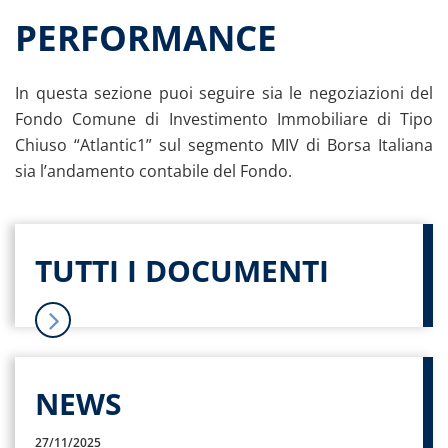
Dati storici performance
PERFORMANCE
Proventi distribuiti
Documenti di offerta
In questa sezione puoi seguire sia le negoziazioni del
Relazioni di gestione e Resoconti intermedi
Fondo Comune di Investimento Immobiliare di Tipo
Governance
Chiuso “Atlantic1” sul segmento MIV di Borsa Italiana
Assemblee
sia l’andamento contabile del Fondo.
Proroga del fondo
Contatti
Tutti i documenti
TUTTI I DOCUMENTI
NEWS
27/11/2025