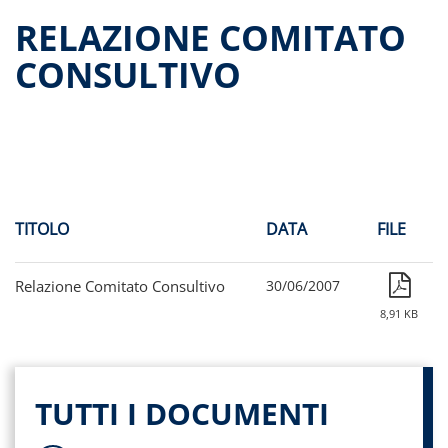
Dati storici performance
RELAZIONE COMITATO
Proventi distribuiti
CONSULTIVO
Documenti di offerta
Relazioni di gestione e Resoconti intermedi
Governance
Assemblee
Proroga del fondo
Contatti
TITOLO
DATA
FILE
Tutti i documenti
Relazione Comitato Consultivo
30/06/2007
8,91 KB
TUTTI I DOCUMENTI