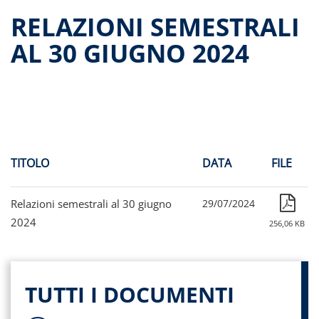
Dati storici performance
RELAZIONI SEMESTRALI
Proventi distribuiti
AL 30 GIUGNO 2024
Documenti di offerta
Relazioni di gestione e Resoconti intermedi
Governance
Assemblee
Proroga del fondo
Contatti
TITOLO
DATA
FILE
Tutti i documenti
Relazioni semestrali al 30 giugno
29/07/2024
2024
256,06 KB
TUTTI I DOCUMENTI