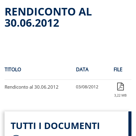
Dati storici performance
RENDICONTO AL
Proventi distribuiti
30.06.2012
Documenti di offerta
Relazioni di gestione e Resoconti intermedi
Governance
Assemblee
Proroga del fondo
Contatti
TITOLO
DATA
FILE
Tutti i documenti
Rendiconto al 30.06.2012
03/08/2012
3,22 MB
TUTTI I DOCUMENTI