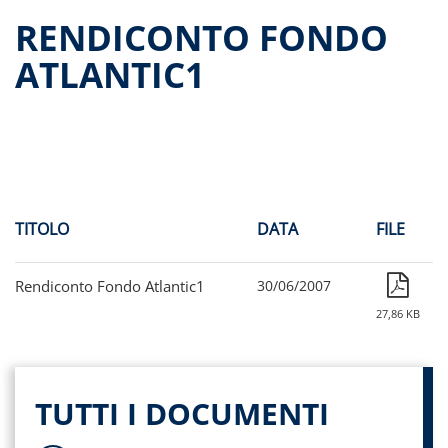
Dati storici performance
RENDICONTO FONDO
Proventi distribuiti
ATLANTIC1
Documenti di offerta
Relazioni di gestione e Resoconti intermedi
Governance
Assemblee
Proroga del fondo
Contatti
TITOLO
DATA
FILE
Tutti i documenti
Rendiconto Fondo Atlantic1
30/06/2007
27,86 KB
TUTTI I DOCUMENTI