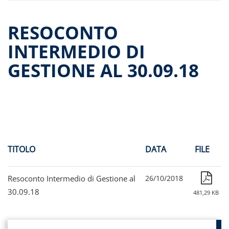
Dati storici performance
Proventi distribuiti
RESOCONTO
Documenti di offerta
INTERMEDIO DI
Relazioni di gestione e Resoconti intermedi
GESTIONE AL 30.09.18
Governance
Assemblee
Proroga del fondo
Contatti
Tutti i documenti
TITOLO
DATA
FILE
Resoconto Intermedio di Gestione al
26/10/2018
30.09.18
481,29 KB