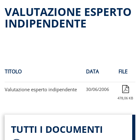
Dati storici performance
VALUTAZIONE ESPERTO
Proventi distribuiti
INDIPENDENTE
Documenti di offerta
Relazioni di gestione e Resoconti intermedi
Governance
Assemblee
Proroga del fondo
Contatti
TITOLO
DATA
FILE
Tutti i documenti
Valutazione esperto indipendente
30/06/2006
478,06 KB
TUTTI I DOCUMENTI