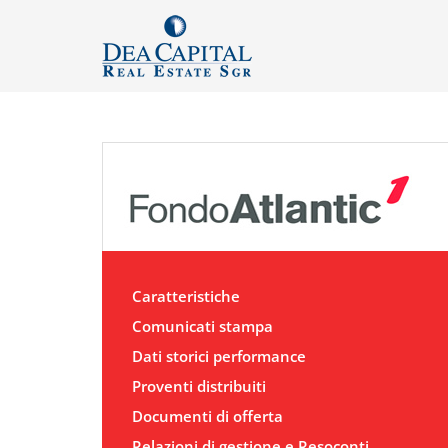
Caratteristiche
Comunicati stampa
Dati storici performance
Proventi distribuiti
Documenti di offerta
Relazioni di gestione e Resoconti