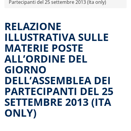
Partecipanti del 25 settembre 2013 (Ita only)
Offer documents
Reports and Financial Statements
Governance
RELAZIONE
Unitholders’ meetings
ILLUSTRATIVA SULLE
Fund extension
MATERIE POSTE
Contacts
ALL’ORDINE DEL
All documents
Historical data
GIORNO
Paid-out returns
DELL’ASSEMBLEA DEI
PARTECIPANTI DEL 25
SETTEMBRE 2013 (ITA
ONLY)