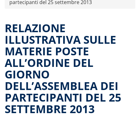
partecipanti del 25 settembre 2013
Dati storici performance
Proventi distribuiti
Documenti di offerta
RELAZIONE
Relazioni di gestione e Resoconti intermedi
ILLUSTRATIVA SULLE
Governance
MATERIE POSTE
Assemblee
ALL’ORDINE DEL
Proroga del fondo
Contatti
GIORNO
Tutti i documenti
DELL’ASSEMBLEA DEI
PARTECIPANTI DEL 25
SETTEMBRE 2013