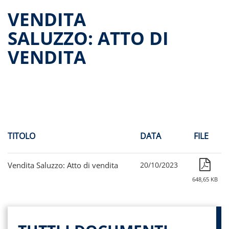
Dati storici performance
VENDITA
Proventi distribuiti
SALUZZO: ATTO DI
Documenti di offerta
VENDITA
Relazioni di gestione e Resoconti intermedi
Governance
Assemblee
Proroga del fondo
Contatti
Tutti i documenti
TITOLO
DATA
FILE
Vendita Saluzzo: Atto di vendita
20/10/2023
648,65 KB